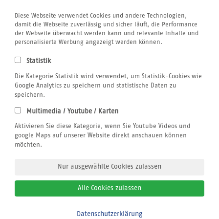
Rund um´s Buchen
Airline Blacklist
Diese Webseite verwendet Cookies und andere Technologien,
Centrum für Reisemedizin
damit die Webseite zuverlässig und sicher läuft, die Performance
Bildnachweis
der Webseite überwacht werden kann und relevante Inhalte und
Gutschein
personalisierte Werbung angezeigt werden können.
Kitesurfen
Klimabewusst Reisen
Statistik
Jobs
Die Kategorie Statistik wird verwendet, um Statistik-Cookies wie
Reiseversicherung
Windsurfen
Google Analytics zu speichern und statistische Daten zu
Wingfoilen
speichern.
Wellenreiten
Multimedia / Youtube / Karten
Wingfoilen
Rechtliches
Aktivieren Sie diese Kategorie, wenn Sie Youtube Videos und
AGB
google Maps auf unserer Website direkt anschauen können
Datenschutz
möchten.
Impressum
Nur ausgewählte Cookies zulassen
Alle Cookies zulassen
© 2026
sun+fun sportreisen
Datenschutzerklärung
Bitte zurückrufen