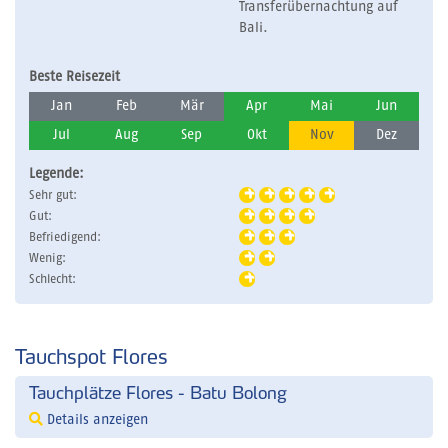
Transferübernachtung auf
Bali.
Beste Reisezeit
Jan
Feb
Mär
Apr
Mai
Jun
Jul
Aug
Sep
Okt
Nov
Dez
Legende:
Sehr gut:
Gut:
Befriedigend:
Wenig:
Schlecht:
Tauchspot Flores
Tauchplätze Flores - Batu Bolong
Details anzeigen