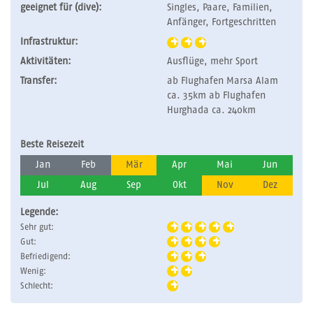
geeignet für (dive):
Singles, Paare, Familien,
Anfänger, Fortgeschritten
Infrastruktur:
Aktivitäten:
Ausflüge, mehr Sport
Transfer:
ab Flughafen Marsa Alam
ca. 35km ab Flughafen
Hurghada ca. 240km
Beste Reisezeit
Jan
Feb
Mär
Apr
Mai
Jun
Jul
Aug
Sep
Okt
Nov
Dez
Legende:
Sehr gut:
Gut:
Befriedigend:
Wenig:
Schlecht: