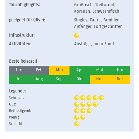
Tauchhighlights:
Großfisch, Steilwand,
Korallen, Schwarmfisch
geeignet für (dive):
Singles, Paare, Familien,
Anfänger, Fortgeschritten
Infrastruktur:
Aktivitäten:
Ausflüge, mehr Sport
Beste Reisezeit
Jan
Feb
Mär
Apr
Mai
Jun
Jul
Aug
Sep
Okt
Nov
Dez
Legende:
Sehr gut:
Gut:
Befriedigend:
Wenig:
Schlecht: