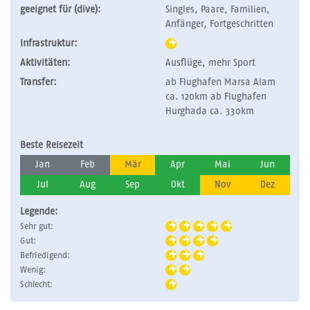
geeignet für (dive):
Singles, Paare, Familien,
Anfänger, Fortgeschritten
Infrastruktur:
Aktivitäten:
Ausflüge, mehr Sport
Transfer:
ab Flughafen Marsa Alam
ca. 120km ab Flughafen
Hurghada ca. 330km
Beste Reisezeit
Jan
Feb
Mär
Apr
Mai
Jun
Jul
Aug
Sep
Okt
Nov
Dez
Legende:
Sehr gut:
Gut:
Befriedigend:
Wenig:
Schlecht: