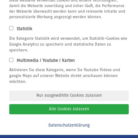
Diese Webseite verwendet Cookies und andere Technologien,
Folgende Sportcenter können hinzugebucht werden:
damit die Webseite zuverlässig und sicher läuft, die Performance
der Webseite überwacht werden kann und relevante Inhalte und
Extra Divers Fayrouz
personalisierte Werbung angezeigt werden können.
Statistik
Die Kategorie Statistik wird verwendet, um Statistik-Cookies wie
Tauchbasis Port Ghalib
Google Analytics zu speichern und statistische Daten zu
speichern.
Extra Divers Fayrouz
Multimedia / Youtube / Karten
Aktivieren Sie diese Kategorie, wenn Sie Youtube Videos und
google Maps auf unserer Website direkt anschauen können
möchten.
Nur ausgewählte Cookies zulassen
Alle Cookies zulassen
Datenschutzerklärung
Bitte zurückrufen