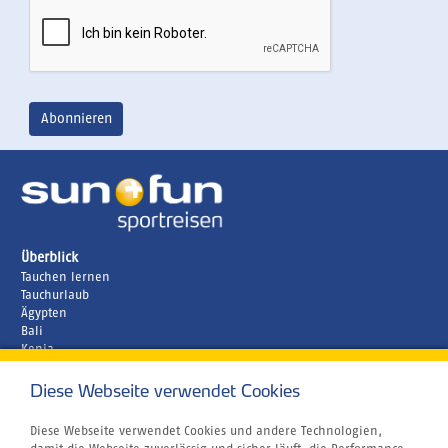
Überblick
Tauchen lernen
Tauchurlaub
Ägypten
Bali
Kenia
Malediven
Diese Webseite verwendet Cookies
Unternehmen
Rund um´s Buchen
Airline Blacklist
Diese Webseite verwendet Cookies und andere Technologien,
Centrum für Reisemedizin