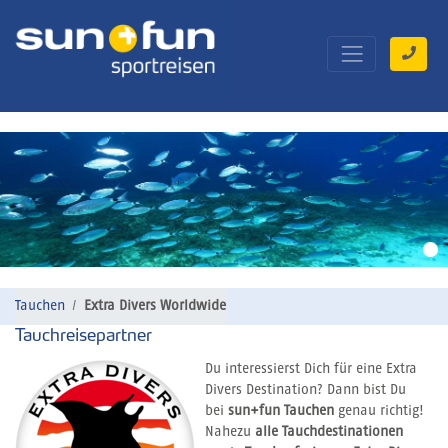
Tauchen
Extra Divers Worldwide
Tauchreisepartner
Du interessierst Dich für eine Extra
Divers Destination? Dann bist Du
bei
sun+fun Tauchen
genau richtig!
Nahezu
alle Tauchdestinationen