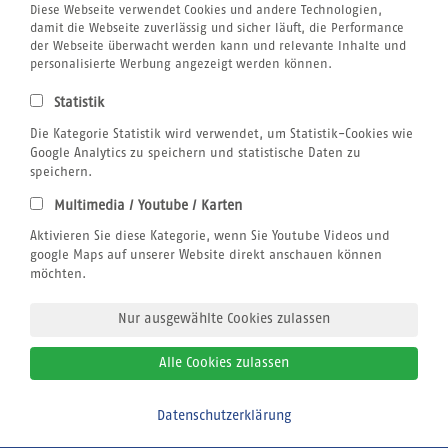
Airline Blacklist
Diese Webseite verwendet Cookies und andere Technologien,
Centrum für Reisemedizin
damit die Webseite zuverlässig und sicher läuft, die Performance
Bildnachweis
der Webseite überwacht werden kann und relevante Inhalte und
Gutschein
personalisierte Werbung angezeigt werden können.
Kitesurfen
Klimabewusst Reisen
Statistik
Jobs
Reiseversicherung
Die Kategorie Statistik wird verwendet, um Statistik-Cookies wie
Windsurfen
Google Analytics zu speichern und statistische Daten zu
Wingfoilen
speichern.
Wellenreiten
Multimedia / Youtube / Karten
Wingfoilen
Rechtliches
Aktivieren Sie diese Kategorie, wenn Sie Youtube Videos und
AGB
google Maps auf unserer Website direkt anschauen können
Datenschutz
möchten.
Impressum
Nur ausgewählte Cookies zulassen
Alle Cookies zulassen
© 2026
sun+fun sportreisen
Datenschutzerklärung
Bitte zurückrufen
Alle Rechte vorbehalten