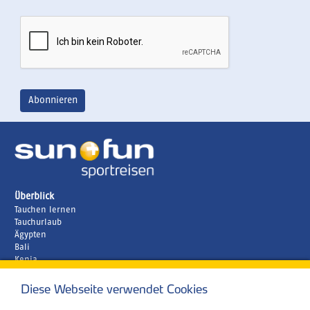
Überblick
Tauchen lernen
Tauchurlaub
Ägypten
Bali
Kenia
Malediven
Diese Webseite verwendet Cookies
Unternehmen
Rund um´s Buchen