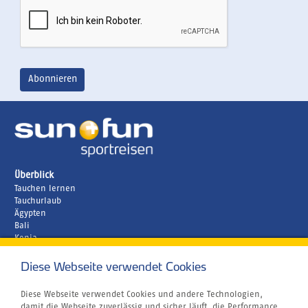
Überblick
Tauchen lernen
Tauchurlaub
Ägypten
Bali
Kenia
Malediven
Diese Webseite verwendet Cookies
Unternehmen
Rund um´s Buchen
Airline Blacklist
Diese Webseite verwendet Cookies und andere Technologien,
Centrum für Reisemedizin
damit die Webseite zuverlässig und sicher läuft, die Performance