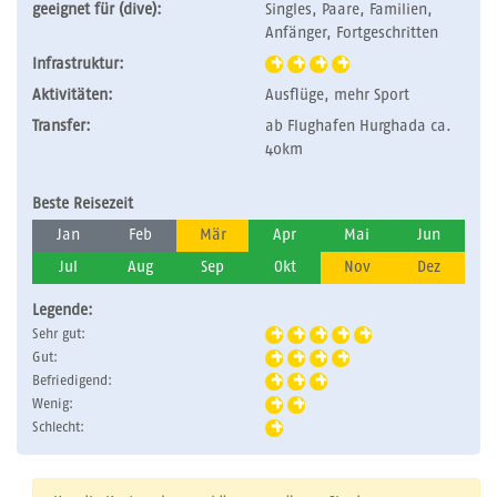
geeignet für (dive):
Singles, Paare, Familien,
Anfänger, Fortgeschritten
Infrastruktur:
Aktivitäten:
Ausflüge, mehr Sport
Transfer:
ab Flughafen Hurghada ca.
40km
Beste Reisezeit
Jan
Feb
Mär
Apr
Mai
Jun
Jul
Aug
Sep
Okt
Nov
Dez
Legende:
Sehr gut:
Gut:
Befriedigend:
Wenig:
Schlecht: