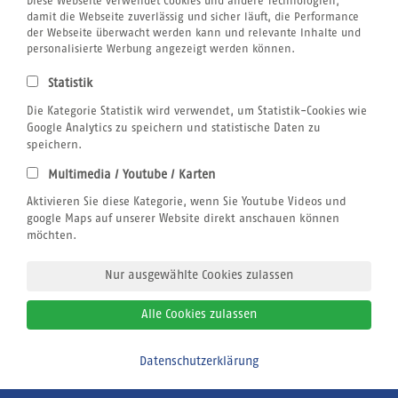
Ägypten
Diese Webseite verwendet Cookies und andere Technologien,
Bali
damit die Webseite zuverlässig und sicher läuft, die Performance
Kenia
der Webseite überwacht werden kann und relevante Inhalte und
Malediven
personalisierte Werbung angezeigt werden können.
Unternehmen
Statistik
Rund um´s Buchen
Airline Blacklist
Die Kategorie Statistik wird verwendet, um Statistik-Cookies wie
Centrum für Reisemedizin
Google Analytics zu speichern und statistische Daten zu
Bildnachweis
speichern.
Gutschein
Kitesurfen
Multimedia / Youtube / Karten
Klimabewusst Reisen
Jobs
Aktivieren Sie diese Kategorie, wenn Sie Youtube Videos und
Reiseversicherung
google Maps auf unserer Website direkt anschauen können
Windsurfen
möchten.
Wingfoilen
Wellenreiten
Nur ausgewählte Cookies zulassen
Wingfoilen
Rechtliches
Alle Cookies zulassen
AGB
Datenschutz
Impressum
Datenschutzerklärung
Bitte zurückrufen