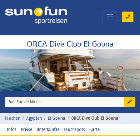
ORCA Dive Club El Gouna
Zum Suchen klicken
Tauchen
Ägypten
El Gouna
ORCA Dive Club El Gouna
Infos
Preise
Unterkünfte
Tauchspots
Karte