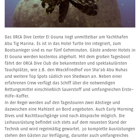
Das ORCA Dive Center El Gouna liegt unmittelbar am Yachthafen
Abu Tig Marina. Es ist in das Hotel Turtle Inn integriert, zum
Bootsanleger sind es nur fünf Gehminuten. Gäste anderer Hotels in
El Gouna werden kostenlos abgeholt. Mit dem großen Tagesboot
fährt der ORCA Dive Club die bekanntesten und spektakulärsten
Tauchplätze, wie z.B. den Wrackfriedhof von Sha’ab Abu Nuhas
und weitere Top Spots südlich von Shedwan an. Neben einer
erfahrenen Crew verfügt das Schiff über die notwendigen
Rettungsmittel einschließlich Sauerstoff und umfangreichen Erste-
Hilfe-Koffer.
In der Regel werden auf den Tagestouren zwei Abstiege und
dazwischen eine Mahlzeit an Bord angeboten. Auch Early Morning
Dives und Nachttauchgänge sind nach Absprache möglich. Die
Leihausrüstung befindet sich stets auf dem neuesten Stand der
Technik und wird regelmäßig gewartet. 30 komplette Ausrüstungen
stehen den Gästen zur Verfügung, darunter auch umfangreiches