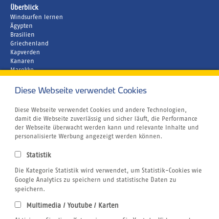
Überblick
Windsurfen lernen
Ägypten
Brasilien
Griechenland
Kapverden
Kanaren
Marokko
Zypern
Diese Webseite verwendet Cookies
Unternehmen
Rund um´s Buchen
Atmosfair CO2 Kompensation
Diese Webseite verwendet Cookies und andere Technologien,
Airline Blacklist
damit die Webseite zuverlässig und sicher läuft, die Performance
Bildnachweis
der Webseite überwacht werden kann und relevante Inhalte und
Centrum für Reisemedizin
personalisierte Werbung angezeigt werden können.
Gutschein
Jobs
Statistik
Reiseversicherung
Die Kategorie Statistik wird verwendet, um Statistik-Cookies wie
Kitesurfen
SUP
Google Analytics zu speichern und statistische Daten zu
Tauchen
speichern.
Wellenreiten
Multimedia / Youtube / Karten
Wingfoilen
Rechtliches