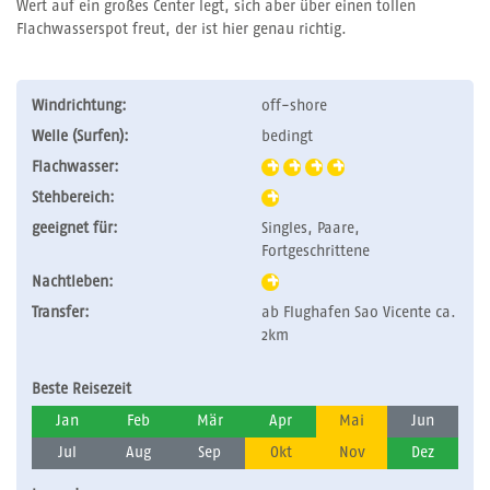
Wert auf ein großes Center legt, sich aber über einen tollen
Flachwasserspot freut, der ist hier genau richtig.
Windrichtung:
off-shore
Welle (Surfen):
bedingt
Flachwasser:
Stehbereich:
geeignet für:
Singles, Paare,
Fortgeschrittene
Nachtleben:
Transfer:
ab Flughafen Sao Vicente ca.
2km
Beste Reisezeit
Jan
Feb
Mär
Apr
Mai
Jun
Jul
Aug
Sep
Okt
Nov
Dez