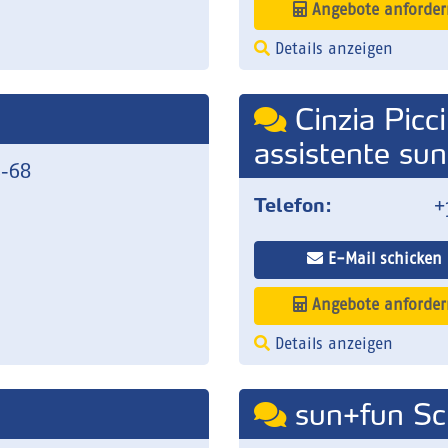
Angebote anforder
Details anzeigen
Cinzia Picci
assistente sun+
9-68
Telefon:
+
E-Mail schicken
Angebote anforder
Details anzeigen
sun+fun Sc