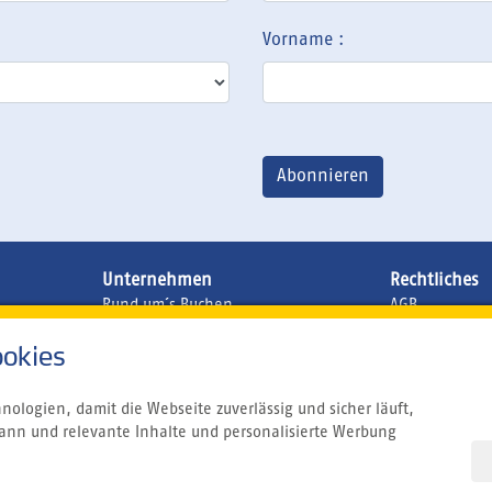
Vorname :
Unternehmen
Rechtliches
Rund um´s Buchen
AGB
Atmosfair CO2 Kompensation
Datenschutzer
okies
Airline Blacklist
Impressum
Bildnachweis
Centrum für Reisemedizin
ologien, damit die Webseite zuverlässig und sicher läuft,
Gutschein
ann und relevante Inhalte und personalisierte Werbung
Jobs
Reiseversicherung
Kitesurfen