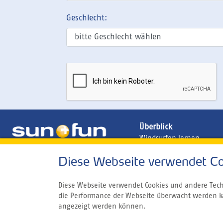
Geschlecht:
Überblick
Windsurfen lernen
Ägypten
Diese Webseite verwendet Co
Brasilien
Griechenland
Kapverden
Diese Webseite verwendet Cookies und andere Techn
Kanaren
die Performance der Webseite überwacht werden k
Marokko
angezeigt werden können.
Zypern