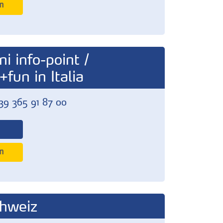
n
ni info-point /
fun in Italia
39 365 91 87 00
n
hweiz