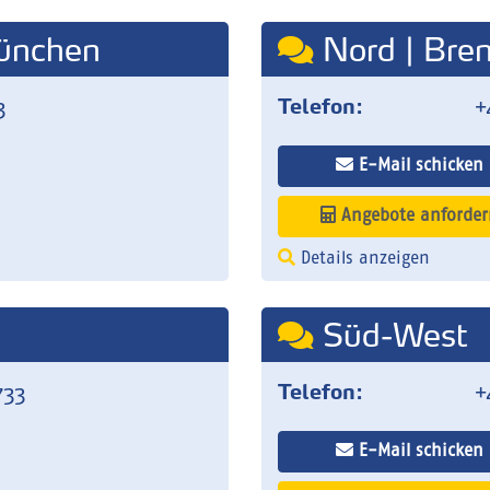
ünchen
Nord | Bre
3
Telefon:
+
E-Mail schicken
Angebote anforder
Details anzeigen
Süd-West
733
Telefon:
+
E-Mail schicken