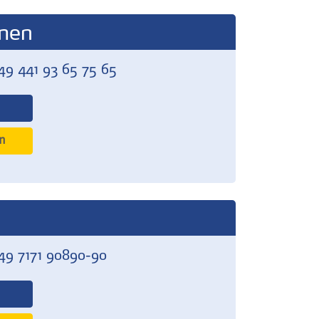
men
49 441 93 65 75 65
n
49 7171 90890-90