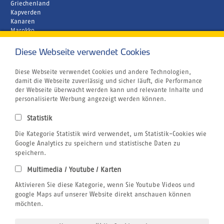
Griechenland
Kapverden
Kanaren
Marokko
Zypern
Diese Webseite verwendet Cookies
Unternehmen
Rund um´s Buchen
Atmosfair CO2 Kompensation
Diese Webseite verwendet Cookies und andere Technologien,
Airline Blacklist
damit die Webseite zuverlässig und sicher läuft, die Performance
Bildnachweis
der Webseite überwacht werden kann und relevante Inhalte und
Centrum für Reisemedizin
personalisierte Werbung angezeigt werden können.
Gutschein
Jobs
Statistik
Reiseversicherung
Kitesurfen
Die Kategorie Statistik wird verwendet, um Statistik-Cookies wie
SUP
Google Analytics zu speichern und statistische Daten zu
Tauchen
speichern.
Wellenreiten
Multimedia / Youtube / Karten
Wingfoilen
Rechtliches
Aktivieren Sie diese Kategorie, wenn Sie Youtube Videos und
AGB
google Maps auf unserer Website direkt anschauen können
Datenschutzerklärung
möchten.
Impressum