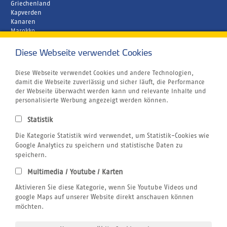
Griechenland
Kapverden
Kanaren
Marokko
Zypern
Diese Webseite verwendet Cookies
Unternehmen
Rund um´s Buchen
Atmosfair CO2 Kompensation
Diese Webseite verwendet Cookies und andere Technologien,
Airline Blacklist
damit die Webseite zuverlässig und sicher läuft, die Performance
Bildnachweis
der Webseite überwacht werden kann und relevante Inhalte und
Centrum für Reisemedizin
personalisierte Werbung angezeigt werden können.
Gutschein
Jobs
Statistik
Reiseversicherung
Kitesurfen
Die Kategorie Statistik wird verwendet, um Statistik-Cookies wie
SUP
Google Analytics zu speichern und statistische Daten zu
Tauchen
speichern.
Wellenreiten
Multimedia / Youtube / Karten
Wingfoilen
Rechtliches
Aktivieren Sie diese Kategorie, wenn Sie Youtube Videos und
AGB
google Maps auf unserer Website direkt anschauen können
Datenschutzerklärung
möchten.
Impressum