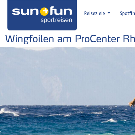
Reiseziele
Spotfi
Wingfoilen am ProCenter R