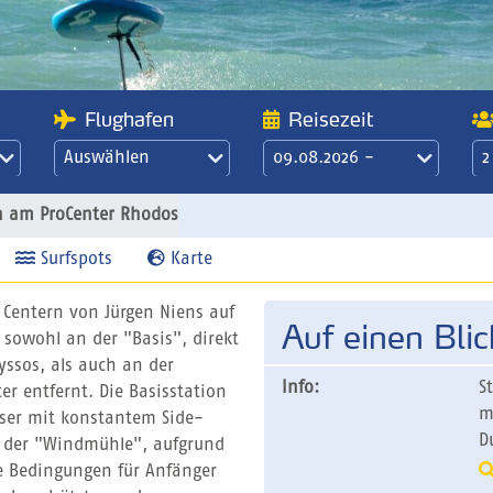
Flughafen
Reisezeit
Auswählen
09.08.2026 -
2
16.08.2026
21 Übernachtungen
n am ProCenter Rhodos
/ 3 Wochen
Surfspots
Karte
 Centern von Jürgen Niens auf
Auf einen Blic
owohl an der "Basis", direkt
yssos, als auch an der
Info:
S
r entfernt. Die Basisstation
m
sser mit konstantem Side-
D
 der "Windmühle", aufgrund
 Bedingungen für Anfänger