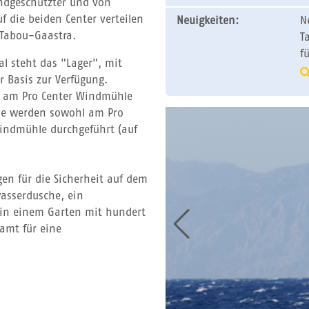
indgeschützter und von
 die beiden Center verteilen
Neuigkeiten:
N
 Tabou-Gaastra.
T
f
l steht das "Lager", mit
 Basis zur Verfügung.
h am Pro Center Windmühle
rse werden sowohl am Pro
Windmühle durchgeführt (auf
en für die Sicherheit auf dem
wasserdusche, ein
n in einem Garten mit hundert
amt für eine