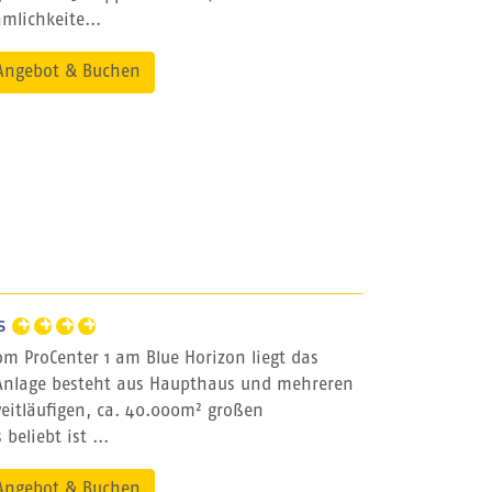
lichkeite...
Angebot & Buchen
s
m ProCenter 1 am Blue Horizon liegt das
 Anlage besteht aus Haupthaus und mehreren
itläufigen, ca. 40.000m² großen
eliebt ist ...
Angebot & Buchen