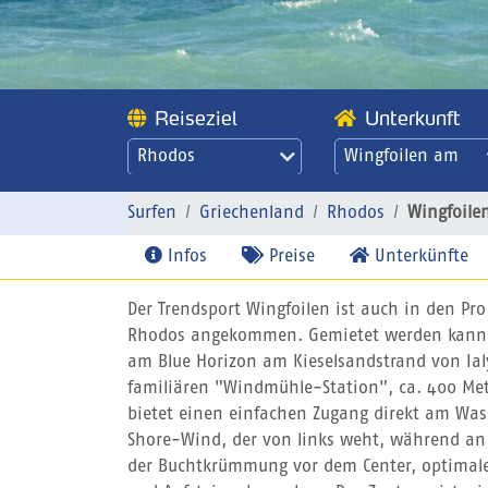
Reiseziel
Unterkunft
Rhodos
Wingfoilen am
ProCenter Rhodos
Surfen
Griechenland
Rhodos
Wingfoile
Infos
Preise
Unterkünfte
Der Trendsport Wingfoilen ist auch in den Pro
Rhodos angekommen. Gemietet werden kann s
am Blue Horizon am Kieselsandstrand von Ial
familiären "Windmühle-Station", ca. 400 Mete
bietet einen einfachen Zugang direkt am Wa
Shore-Wind, der von links weht, während an
der Buchtkrümmung vor dem Center, optimale