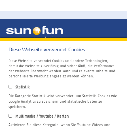
Diese Webseite verwendet Cookies
Unternehmen
Rund um´s Buchen
Kitesurfen
Diese Webseite verwendet Cookies und andere Technologien,
Tauchen
damit die Webseite zuverlässig und sicher läuft, die Performance
Wellenreiten
der Webseite überwacht werden kann und relevante Inhalte und
Windsurfen
personalisierte Werbung angezeigt werden können.
Wingfoilen
Atmosfair CO2 Kompensation
Statistik
Airline Blacklist
Zuletzt
Bildnachweis
Die Kategorie Statistik wird verwendet, um Statistik-Cookies wie
besucht
Centrum für Reisemedizin
Google Analytics zu speichern und statistische Daten zu
Gutschein
speichern.
Reiseversicherung
Multimedia / Youtube / Karten
Jobs
Rechtliches
Aktivieren Sie diese Kategorie, wenn Sie Youtube Videos und