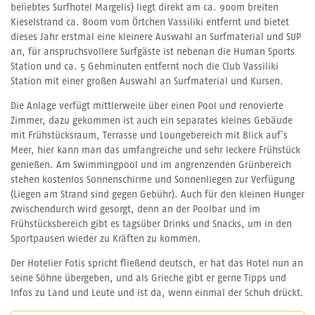
beliebtes Surfhotel Margelis) liegt direkt am ca. 900m breiten
Kieselstrand ca. 800m vom Örtchen Vassiliki entfernt und bietet
dieses Jahr erstmal eine kleinere Auswahl an Surfmaterial und SUP
an, für anspruchsvollere Surfgäste ist nebenan die Human Sports
Station und ca. 5 Gehminuten entfernt noch die Club Vassiliki
Station mit einer großen Auswahl an Surfmaterial und Kursen.
Die Anlage verfügt mittlerweile über einen Pool und renovierte
Zimmer, dazu gekommen ist auch ein separates kleines Gebäude
mit Frühstücksraum, Terrasse und Loungebereich mit Blick auf`s
Meer, hier kann man das umfangreiche und sehr leckere Frühstück
genießen. Am Swimmingpool und im angrenzenden Grünbereich
stehen kostenlos Sonnenschirme und Sonnenliegen zur Verfügung
(Liegen am Strand sind gegen Gebühr). Auch für den kleinen Hunger
zwischendurch wird gesorgt, denn an der Poolbar und im
Frühstücksbereich gibt es tagsüber Drinks und Snacks, um in den
Sportpausen wieder zu Kräften zu kommen.
Der Hotelier Fotis spricht fließend deutsch, er hat das Hotel nun an
seine Söhne übergeben, und als Grieche gibt er gerne Tipps und
Infos zu Land und Leute und ist da, wenn einmal der Schuh drückt.