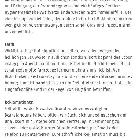
und Reinigung der Swimmingpools sind ein häufiges Problem.
Hygienemaßstäbe wie hierzulande werden nicht immer erfüllt. Der
eine beklagt zu viel Chlor, der andere befürchtet Bakterien durch zu
wenig Chlor. Verschmutzungen durch Sand, Gras und Insekten sind
unvermeidlich.
Lärm
Wirklich ruhige Unterkünfte sind selten, vor allem wegen der
hellhörigen Bauweise in südlichen Ländern. Dort beginnt das Leben
erst gegen Abend und dauert oft bis tief in die Nacht hinein. Nicht
schallgedämpfte Fahrzeuge lärmen mehr als uns lieb ist. Von
Diskotheken, Restaurants, Bars und angrenzenden Straßen lärmt es
immer; zumeist handelt es sich um Freilufteinrichtungen. Hotels in
Flughafennähe sind in der Regel von Fluglärm betroffen.
Reklamationen
Solltet Ihr wider Erwarten Grund zu einer berechtigten
Beanstandung haben, bitten wir Euch, sich unbedingt schon am
Urlaubsort mit unserer örtlichen Vertretung in Verbindung zu
setzen, oder notfalls unser Büro in München per Email oder
Telefon zu kontaktieren. Eure schriftliche Reklamation muss bis