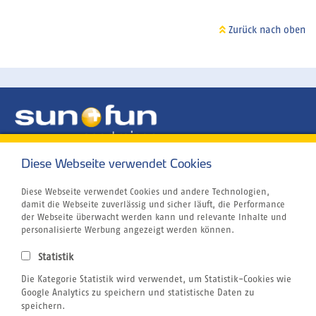
Zurück nach oben
Diese Webseite verwendet Cookies
Unternehmen
Rund um´s Buchen
Kitesurfen
Diese Webseite verwendet Cookies und andere Technologien,
Tauchen
damit die Webseite zuverlässig und sicher läuft, die Performance
Wellenreiten
der Webseite überwacht werden kann und relevante Inhalte und
Windsurfen
personalisierte Werbung angezeigt werden können.
Wingfoilen
Atmosfair CO2 Kompensation
Statistik
Airline Blacklist
Bildnachweis
Die Kategorie Statistik wird verwendet, um Statistik-Cookies wie
Centrum für Reisemedizin
Google Analytics zu speichern und statistische Daten zu
Gutschein
speichern.