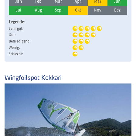
Jan
Feb
Mär
Apr
Mai
Jun
Jul
Aug
Sep
Okt
Nov
Dez
Legende:
Sehr gut:
Gut:
Befriedigend:
Wenig:
Schlecht:
Wingfoilspot Kokkari