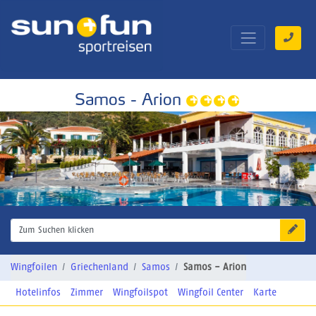
Samos - Arion
Zum Suchen klicken
Wingfoilen
Griechenland
Samos
Samos - Arion
Hotelinfos
Zimmer
Wingfoilspot
Wingfoil Center
Karte