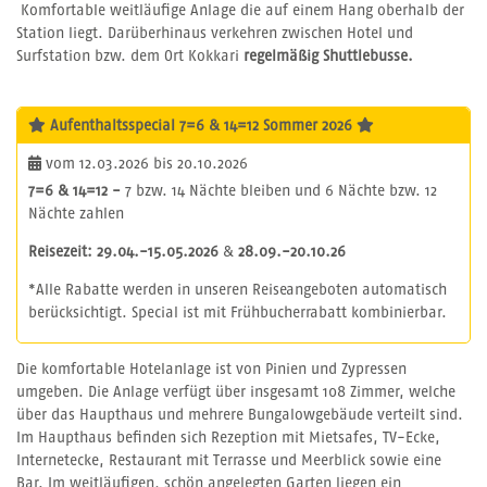
Komfortable weitläufige Anlage die auf einem Hang oberhalb der
Station liegt. Darüberhinaus verkehren zwischen Hotel und
Surfstation bzw. dem Ort Kokkari
regelmäßig Shuttlebusse.
Aufenthaltsspecial 7=6 & 14=12 Sommer 2026
vom 12.03.2026 bis 20.10.2026
7=6 & 14=12 -
7 bzw. 14 Nächte bleiben und 6 Nächte bzw. 12
Nächte zahlen
Reisezeit:
29.04.-15.05.2026
&
28.09.-20.10.26
*Alle Rabatte werden in unseren Reiseangeboten automatisch
berücksichtigt. Special ist mit Frühbucherrabatt kombinierbar.
Die komfortable Hotelanlage ist von Pinien und Zypressen
umgeben. Die Anlage verfügt über insgesamt 108 Zimmer, welche
über das Haupthaus und mehrere Bungalowgebäude verteilt sind.
Im Haupthaus befinden sich Rezeption mit Mietsafes, TV-Ecke,
Internetecke, Restaurant mit Terrasse und Meerblick sowie eine
Bar. Im weitläufigen, schön angelegten Garten liegen ein