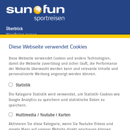
Überblick
Wingfoilen lernen
Ägypten
Brasilien
Diese Webseite verwendet Cookies
Griechenland
Kanaren
Diese Webseite verwendet Cookies und andere Technologien,
Kapverden
damit die Webseite zuverlässig und sicher läuft, die Performance
Marokko
der Webseite überwacht werden kann und relevante Inhalte und
Unternehmen
personalisierte Werbung angezeigt werden können.
Jobs
Airline Blacklist
Statistik
Centrum für Reisemedizin
Die Kategorie Statistik wird verwendet, um Statistik-Cookies wie
Kitesurfen
Tauchen
Google Analytics zu speichern und statistische Daten zu
SUP
speichern.
Windsurfen
Multimedia / Youtube / Karten
Wellenreiten
Rechtliches
Aktivieren Sie diese Kategorie, wenn Sie Youtube Videos und
AGB sun+fun
google Maps auf unserer Website direkt anschauen können