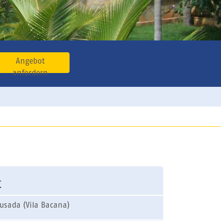
Angebot
anfordern
k
usada (Vila Bacana)