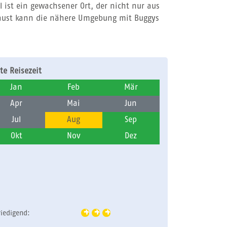
l ist ein gewachsener Ort, der nicht nur aus
 Faust kann die nähere Umgebung mit Buggys
te Reisezeit
Jan
Feb
Mär
Apr
Mai
Jun
Jul
Aug
Sep
Okt
Nov
Dez
riedigend: