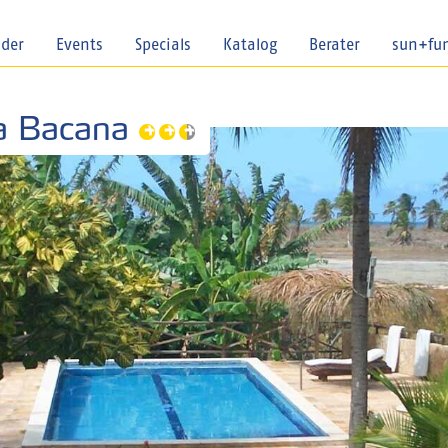
nder
Events
Specials
Katalog
Berater
sun+fu
la Bacana