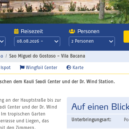
Reisezeit
Personen
08.08.2026 -
2 Personen
15.08.2026
21 Übernachtungen
so
Sao Miguel do Gostoso - Vila Bacana
/ 3 Wochen
lspot
Wingfoil Center
Karte
ischen dem Kauli Seadi Center und der Dr. Wind Station.
ng an der Hauptstraße bis zur
Auf einen Blic
adi Center und der Dr. Wind
. Im tropischen Garten
Unterbringungsart:
Po
errasse und Liegen, das
mit den Zimmern.