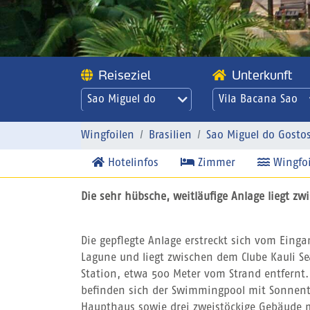
Reiseziel
Unterkunft
Sao Miguel do
Vila Bacana Sao
Gostoso
Miguel do Gostoso
- Vila Bacana
Wingfoilen
Brasilien
Sao Miguel do Gosto
Hotelinfos
Zimmer
Wingfoi
Die sehr hübsche, weitläufige Anlage liegt zw
Die gepflegte Anlage erstreckt sich vom Einga
Lagune und liegt zwischen dem Clube Kauli Se
Station, etwa 500 Meter vom Strand entfernt
befinden sich der Swimmingpool mit Sonnent
Haupthaus sowie drei zweistöckige Gebäude 