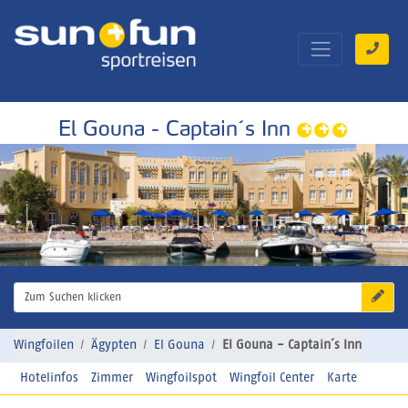
El Gouna - Captain´s Inn
Zum Suchen klicken
Wingfoilen
Ägypten
El Gouna
El Gouna - Captain´s Inn
Hotelinfos
Zimmer
Wingfoilspot
Wingfoil Center
Karte