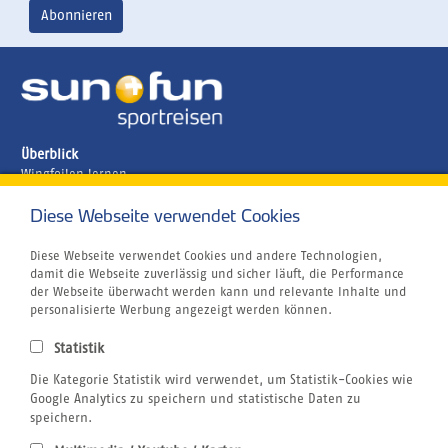
Überblick
Wingfoilen lernen
Ägypten
Brasilien
Diese Webseite verwendet Cookies
Griechenland
Kanaren
Diese Webseite verwendet Cookies und andere Technologien,
Kapverden
damit die Webseite zuverlässig und sicher läuft, die Performance
Marokko
der Webseite überwacht werden kann und relevante Inhalte und
Unternehmen
personalisierte Werbung angezeigt werden können.
Jobs
Airline Blacklist
Statistik
Centrum für Reisemedizin
Die Kategorie Statistik wird verwendet, um Statistik-Cookies wie
Kitesurfen
Tauchen
Google Analytics zu speichern und statistische Daten zu
SUP
speichern.
Windsurfen