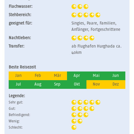
Flachwasser:
Stehbereich:
geeignet für:
Singles, Paare, Familien,
Anfänger, Fortgeschrittene
Nachtleben:
Transfer:
ab Flughafen Hurghada ca.
40km
Beste Reisezeit
Jan
Feb
Mär
Apr
Mai
Jun
Jul
Aug
Sep
Okt
Nov
Dez
Legende:
Sehr gut:
Gut:
Befriedigend:
Wenig:
Schlecht: