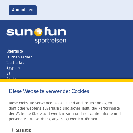
Überblick
Tauchen lernen
Tauchurlaub
Ägypten
Bali
Kenia
Malediven
Diese Webseite verwendet Cookies
Unternehmen
Rund um´s Buchen
Airline Blacklist
Diese Webseite verwendet Cookies und andere Technologien,
Centrum für Reisemedizin
damit die Webseite zuverlässig und sicher läuft, die Performance
Bildnachweis
der Webseite überwacht werden kann und relevante Inhalte und
Gutschein
personalisierte Werbung angezeigt werden können.
Kitesurfen
Klimabewusst Reisen
Statistik