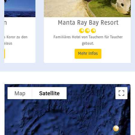
Manta Ray Bay Resort
den
Familiäres Hotel von Tauchern für Taucher
Eines
gebaut.
Mehr Infos
Map
Satellite