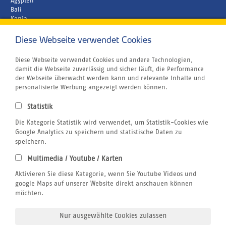
Ägypten
Bali
Kenia
Malediven
Diese Webseite verwendet Cookies
Unternehmen
Rund um´s Buchen
Airline Blacklist
Diese Webseite verwendet Cookies und andere Technologien,
Centrum für Reisemedizin
damit die Webseite zuverlässig und sicher läuft, die Performance
Bildnachweis
der Webseite überwacht werden kann und relevante Inhalte und
Gutschein
personalisierte Werbung angezeigt werden können.
Kitesurfen
Klimabewusst Reisen
Statistik
Jobs
Die Kategorie Statistik wird verwendet, um Statistik-Cookies wie
Reiseversicherung
Windsurfen
Google Analytics zu speichern und statistische Daten zu
Wingfoilen
speichern.
Wellenreiten
Multimedia / Youtube / Karten
Wingfoilen
Rechtliches
Aktivieren Sie diese Kategorie, wenn Sie Youtube Videos und
AGB
google Maps auf unserer Website direkt anschauen können
Datenschutz
möchten.
Impressum
Nur ausgewählte Cookies zulassen