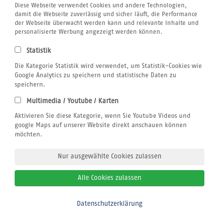
Airline Blacklist
Diese Webseite verwendet Cookies und andere Technologien,
Centrum für Reisemedizin
damit die Webseite zuverlässig und sicher läuft, die Performance
Bildnachweis
der Webseite überwacht werden kann und relevante Inhalte und
Gutschein
personalisierte Werbung angezeigt werden können.
Kitesurfen
Klimabewusst Reisen
Statistik
Jobs
Reiseversicherung
Die Kategorie Statistik wird verwendet, um Statistik-Cookies wie
Windsurfen
Google Analytics zu speichern und statistische Daten zu
Wingfoilen
speichern.
Wellenreiten
Multimedia / Youtube / Karten
Wingfoilen
Rechtliches
Aktivieren Sie diese Kategorie, wenn Sie Youtube Videos und
AGB
google Maps auf unserer Website direkt anschauen können
Datenschutz
möchten.
Impressum
Nur ausgewählte Cookies zulassen
Alle Cookies zulassen
© 2026
sun+fun sportreisen
Datenschutzerklärung
Bitte zurückrufen
Alle Rechte vorbehalten