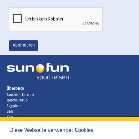
Überblick
Tauchen lernen
Tauchurlaub
Ägypten
Bali
Kenia
Malediven
Diese Webseite verwendet Cookies
Unternehmen
Rund um´s Buchen