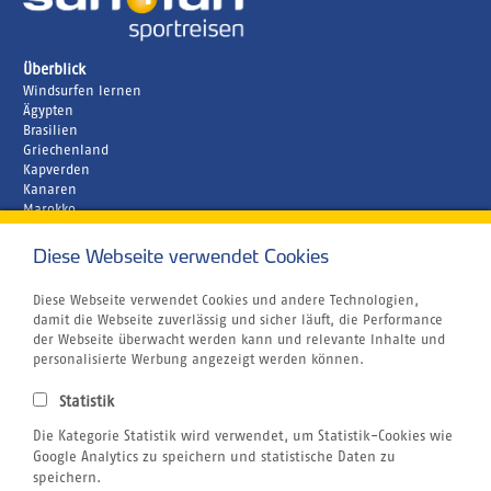
Überblick
Windsurfen lernen
Ägypten
Brasilien
Griechenland
Kapverden
Kanaren
Marokko
Zypern
Diese Webseite verwendet Cookies
Unternehmen
Rund um´s Buchen
Atmosfair CO2 Kompensation
Diese Webseite verwendet Cookies und andere Technologien,
Airline Blacklist
damit die Webseite zuverlässig und sicher läuft, die Performance
Bildnachweis
der Webseite überwacht werden kann und relevante Inhalte und
Centrum für Reisemedizin
personalisierte Werbung angezeigt werden können.
Gutschein
Jobs
Statistik
Reiseversicherung
Kitesurfen
Die Kategorie Statistik wird verwendet, um Statistik-Cookies wie
SUP
Google Analytics zu speichern und statistische Daten zu
Tauchen
speichern.