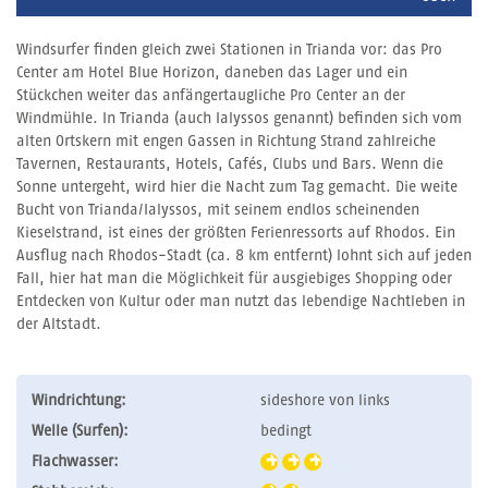
Windsurfer finden gleich zwei Stationen in Trianda vor: das Pro
Center am Hotel Blue Horizon, daneben das Lager und ein
Stückchen weiter das anfängertaugliche Pro Center an der
Windmühle. In Trianda (auch Ialyssos genannt) befinden sich vom
alten Ortskern mit engen Gassen in Richtung Strand zahlreiche
Tavernen, Restaurants, Hotels, Cafés, Clubs und Bars. Wenn die
Sonne untergeht, wird hier die Nacht zum Tag gemacht. Die weite
Bucht von Trianda/Ialyssos, mit seinem endlos scheinenden
Kieselstrand, ist eines der größten Ferienressorts auf Rhodos. Ein
Ausflug nach Rhodos-Stadt (ca. 8 km entfernt) lohnt sich auf jeden
Fall, hier hat man die Möglichkeit für ausgiebiges Shopping oder
Entdecken von Kultur oder man nutzt das lebendige Nachtleben in
der Altstadt.
Windrichtung:
sideshore von links
Welle (Surfen):
bedingt
Flachwasser: