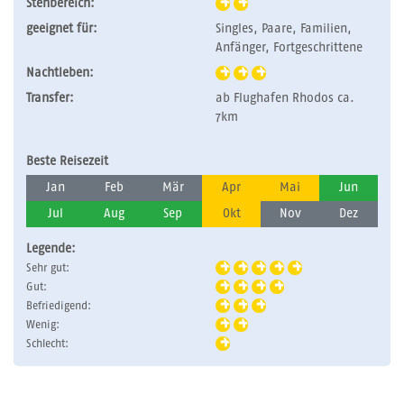
Stehbereich:
geeignet für:
Singles, Paare, Familien,
Anfänger, Fortgeschrittene
Nachtleben:
Transfer:
ab Flughafen Rhodos ca.
7km
Beste Reisezeit
Jan
Feb
Mär
Apr
Mai
Jun
Jul
Aug
Sep
Okt
Nov
Dez
Legende:
Sehr gut:
Gut:
Befriedigend:
Wenig:
Schlecht: