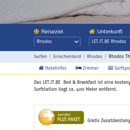
Reiseziel
Unterkunft
Rhodos
LET.IT.BE Rhodos
Theologos -
LET.IT.BE
Surfen
Griechenland
Rhodos
Rhodos Th
Hotelinfos
Zimmer
Surfspo
Das LET.IT.BE Bed & Breakfast ist eine kosten
Surfstation liegt ca. 400 Meter entfernt.
Gratis Zusatzleistun