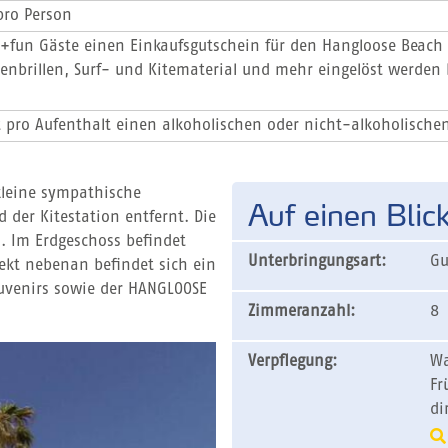
pro Person
un+fun Gäste einen Einkaufsgutschein für den Hangloose Beach
nenbrillen, Surf- und Kitematerial und mehr eingelöst werden
t pro Aufenthalt einen alkoholischen oder nicht-alkoholische
 kleine sympathische
Auf einen Blic
 der Kitestation entfernt. Die
. Im Erdgeschoss befindet
Unterbringungsart:
Gu
irekt nebenan befindet sich ein
uvenirs sowie der HANGLOOSE
Zimmeranzahl:
8
Verpflegung:
Wa
Fr
di