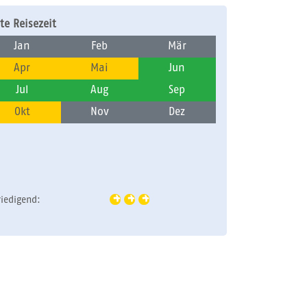
te Reisezeit
Jan
Feb
Mär
Apr
Mai
Jun
Jul
Aug
Sep
Okt
Nov
Dez
riedigend: