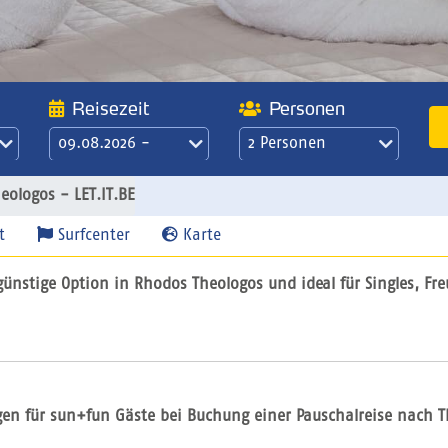
Reisezeit
Personen
09.08.2026 -
2 Personen
16.08.2026
21 Übernachtungen
eologos - LET.IT.BE
/ 3 Wochen
t
Surfcenter
Karte
günstige Option in Rhodos Theologos und ideal für Singles, Fr
gen für sun+fun Gäste bei Buchung einer Pauschalreise nach Th