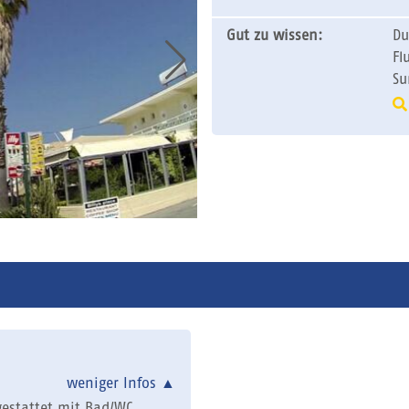
Gut zu wissen:
Du
Fl
Su
weniger Infos
▲
estattet mit Bad/WC,