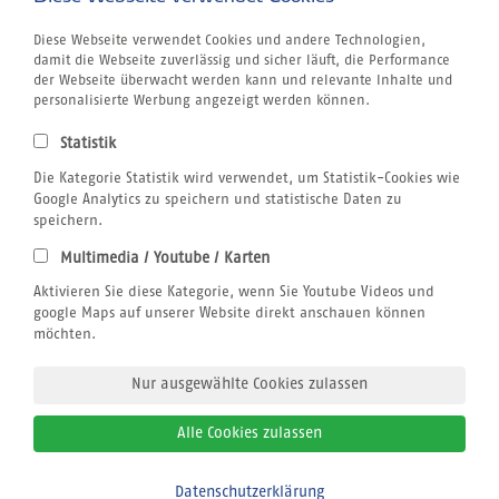
Griechenland
Kanaren
Diese Webseite verwendet Cookies und andere Technologien,
Kapverden
damit die Webseite zuverlässig und sicher läuft, die Performance
Marokko
der Webseite überwacht werden kann und relevante Inhalte und
Unternehmen
personalisierte Werbung angezeigt werden können.
Jobs
Airline Blacklist
Statistik
Centrum für Reisemedizin
Kitesurfen
Die Kategorie Statistik wird verwendet, um Statistik-Cookies wie
Tauchen
Google Analytics zu speichern und statistische Daten zu
SUP
speichern.
Windsurfen
Multimedia / Youtube / Karten
Wellenreiten
Rechtliches
Aktivieren Sie diese Kategorie, wenn Sie Youtube Videos und
AGB sun+fun
google Maps auf unserer Website direkt anschauen können
Datenschutzerklärung
möchten.
Impressum
Nur ausgewählte Cookies zulassen
Alle Cookies zulassen
© 2026
sun+fun sportreisen
Datenschutzerklärung
Bitte zurückrufen