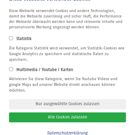
Griechenland
Kanaren
Diese Webseite verwendet Cookies und andere Technologien,
Kapverden
damit die Webseite zuverlässig und sicher läuft, die Performance
Marokko
der Webseite überwacht werden kann und relevante Inhalte und
Unternehmen
personalisierte Werbung angezeigt werden können.
Jobs
Airline Blacklist
Statistik
Centrum für Reisemedizin
Kitesurfen
Die Kategorie Statistik wird verwendet, um Statistik-Cookies wie
Tauchen
Google Analytics zu speichern und statistische Daten zu
SUP
speichern.
Windsurfen
Multimedia / Youtube / Karten
Wellenreiten
Rechtliches
Aktivieren Sie diese Kategorie, wenn Sie Youtube Videos und
AGB sun+fun
google Maps auf unserer Website direkt anschauen können
Datenschutzerklärung
möchten.
Impressum
Nur ausgewählte Cookies zulassen
Alle Cookies zulassen
© 2026
sun+fun sportreisen
Datenschutzerklärung
Bitte zurückrufen