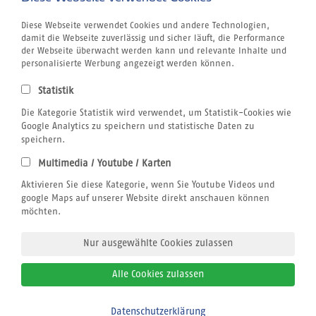
Griechenland
Kanaren
Diese Webseite verwendet Cookies und andere Technologien,
Kapverden
damit die Webseite zuverlässig und sicher läuft, die Performance
Marokko
der Webseite überwacht werden kann und relevante Inhalte und
Unternehmen
personalisierte Werbung angezeigt werden können.
Jobs
Airline Blacklist
Statistik
Centrum für Reisemedizin
Kitesurfen
Die Kategorie Statistik wird verwendet, um Statistik-Cookies wie
Tauchen
Google Analytics zu speichern und statistische Daten zu
SUP
speichern.
Windsurfen
Multimedia / Youtube / Karten
Wellenreiten
Rechtliches
Aktivieren Sie diese Kategorie, wenn Sie Youtube Videos und
AGB sun+fun
google Maps auf unserer Website direkt anschauen können
Datenschutzerklärung
möchten.
Impressum
Nur ausgewählte Cookies zulassen
Alle Cookies zulassen
© 2026
sun+fun sportreisen
Datenschutzerklärung
Bitte zurückrufen