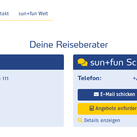
takt
sun+fun Welt
Deine Reiseberater
sun+fun Sc
 111
Telefon:
+
E-Mail schicken
Angebote anforder
Details anzeigen