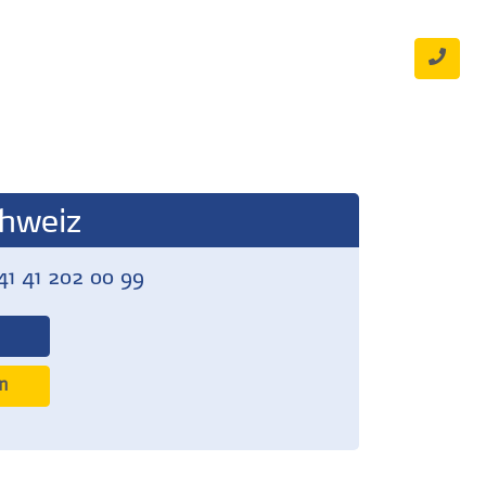
hweiz
41 41 202 00 99
n