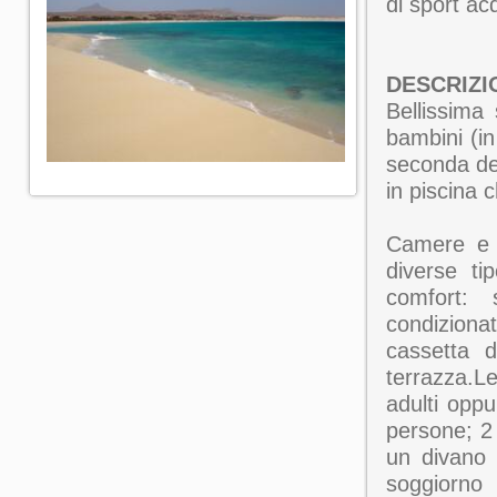
di sport ac
DESCRIZI
Bellissima
bambini (in
seconda dell
in piscina 
Camere e r
diverse ti
comfort: 
condiziona
cassetta d
terrazza.
adulti opp
persone; 2
un divano 
soggiorno