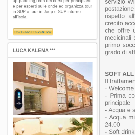
up-paddling) con dei corsi per principianti
servizio W
e per esperti sulle onde ed organizza tour
postazion
in SUP e tour in Jeep e SUP intorno
rispetto al
all’isola.
credito ac
che offre u
medicinali
primo socc
LUCA KALEMA ***
grado di af
SOFT ALL
Il trattam
- Welcome 
- Prima co
principale
- Acqua e s
- Acqua min
24.00
- Soft drink