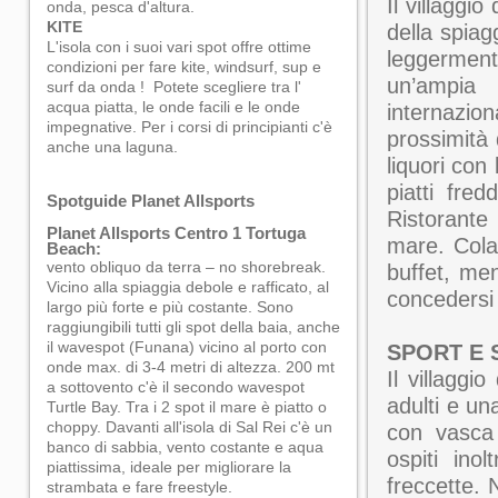
Il villaggio
onda, pesca d'altura.
KITE
della spiag
L'isola con i suoi vari spot offre ottime
leggermente
condizioni per fare kite, windsurf, sup e
un’ampia 
surf da onda ! Potete scegliere tra l'
acqua piatta, le onde facili e le onde
internazio
impegnative. Per i corsi di principianti c'è
prossimità 
anche una laguna.
liquori con
piatti fred
Spotguide Planet Allsports
Ristorante
Planet Allsports Centro 1 Tortuga
mare. Cola
Beach:
vento obliquo da terra – no shorebreak.
buffet, men
Vicino alla spiaggia debole e rafficato, al
concedersi
largo più forte e più costante. Sono
raggiungibili tutti gli spot della baia, anche
il wavespot (Funana) vicino al porto con
SPORT E
onde max. di 3-4 metri di altezza. 200 mt
Il villagg
a sottovento c'è il secondo wavespot
adulti e un
Turtle Bay. Tra i 2 spot il mare è piatto o
choppy. Davanti all'isola di Sal Rei c'è un
con vasca 
banco di sabbia, vento costante e aqua
ospiti ino
piattissima, ideale per migliorare la
freccette. 
strambata e fare freestyle.