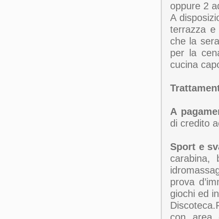
oppure 2 ad
A disposizi
terrazza e 
che la sera
per la cena
cucina capo
Trattamen
A pagame
di credito a
Sport e s
carabina, 
idromassag
prova d’im
giochi ed i
Discoteca.P
con area g