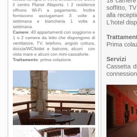
18 camere d
il centro Planet Allsports. I 2 residence
soffitto, TV
offrono Wi-Fi a pagamento. Inoltre
alla recepti
forniscono asciugamani 3 volte a
settimana e biancheria 1 volta a
L'hotel disp
settimana.
Camere
: 40 appartamenti con soggiorno e
Trattamen
1 o 2 camere da letto che dispongono di
ventilatore, TV, telefono, angolo cottura,
Prima cola
doccia/WC/bidet e balcone, alcuni con
vista mare e alcuni con mini-cassaforte.
Servizi
Trattamento
: prima colazione.
Cassetta d
connessione