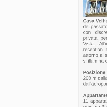
Casa Vel
del passato
con discre
privata, per
Vista. All
reception 
attorno al 
si illumina 
Posizione
200 m dalla
dall’aeropo
Appartame
11 appartam
(minimo 3/m