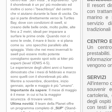
centro kite "Surf Vista", a sopravento. Qui
il shorebreak è un po' più moderato ed
Il resort 
inoltre ci sono i "beachboys" del centro
con tratta
che vi aiutano durante la fase di uscita. Da
marino e 
qui si parte direttamente verso la Turtles
Bay, dove con condizioni di swell, si
servizio d
creano delle belle onde, molto pulite, alte
tradizionali
fino a 2 metri, ideali per imparare a
surfare le prime onde. Quando non ci
sono le onde, il mare è liscio e si plana
CENTRO E
come su uno specchio parallelo alla
Un centro
spiaggia. Visto che nei mesi invernali lo
prestabil
swell può essere molto potente
consigliamo questo spot solo ai kiter più
informazi
esperti (level VDWS 4-5).
vengono org
Le esperienze degli ultimi anni ci hanno
dimostrato che i mesi di febbraio e marzo
sono quelli con il shorebreak più alto.
SERVIZI
Mentre a novembre, dicembre, inizio
All’interno
gennaio, aprile e maggio è più "umano".
souvenir e
Importante da sapere
: Il mese di maggio
è il mese in cui si ha la maggior
cartoleria
sicurezza di trovare vento.
degli ospi
Ultima novità:
Il team della Planet offre
con testi i
un programma completo di „
SUP
“ (Stand-