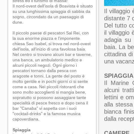
stress ed il turismo di massa!
Il nord-ovest dell'isola di Boavista è situato
Il villaggi
su una lunghissima spiaggia di sabbia da
sogno, circondato da un paesaggio di
distante 7 
dune.
Del tutto c
il villaggi
Il piccolo paese di pescatori Sal Rei, con
la sua enorme piazza e l'imponente
adagia su 
chiesa Sao Isabel, si trova nel nord-ovest
baia. La be
dell'isola, all'inizio di una favolosa baia.
cittadina d
Nel centro si trovano alcuni bar e taverne,
una banca, un ambulatorio medico e
una vacanza
alcuni piccoli negozi. Ogni giorno i
pescatori tornano dalla pesca con
SPIAGGIA
aragoste e tonni. La gente del posto è
molto gentile e in pochi giorni ci si sente
Il Marine 
come a casa. Nei piccoli ristoranti che
alcuni trat
sono molto accoglienti si mangia bene,
lettini e o
sopratutto si possono assaggiare tante
specialità di pesce fresco e dopo cena il
alla stessa
bar "Canaba" vi aspetta con i suoi
bianca fini
"cocktail-drinks" e la famosa musica
dalla recep
capoverdiana.
Spiaggia
CAMERE