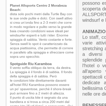
possono es
Planet Allsports Centro 2 Morabeza
scoperta d
Beach:
ALLSPORTS
dista solo pochi metri dalla Turtle Bay con
le sue onde pulite e dolci. Con swell attivo
windsurf e 
si crea un’onda fino a 2-3 metri che corre
in modo regolare e pulito verso la grande
ANIMAZI
baia creando condizioni wave ideali per
windsurfer esperti e tutti i kiter. Enorme
Lo staff, c
spiaggia di sabbia. Vento costante e forte.
varie atti
Senza swell lo spot è caratterizzato da
stretching 
acqua piattissima, che permette di correre
in parallelo alla spiaggia e sfrecciare come
a diversi 
sopra uno specchio.
splendide 
Spotguide Riu Karamboa
l’hotel o v
Il vento soffia obliquo da terra, da destra.
all’aperto
La spiaggia è il fondo è di sabbia. Il fondo
della spiaggia è di sabbia. Però
spettacoli
le condizioni kite direttamente davanti
dedicate a
all'hotel RIU Karamboa possono essere
bellissima 
un po' spaventose, perchè il shore-break
può arrivare fino a 2 metri di altezza.
nelle ore di
Il punto di uscita kite è segnato da una
bandiera e si trova a circa 200 metri dal
BENESSE