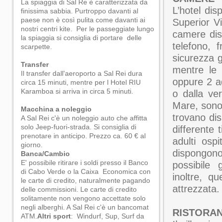
La spiaggia di Sal Re è caratterizzata da
L’hotel dis
finissima sabbia. Purtroppo davanti al
paese non è così pulita come davanti ai
Superior Vi
nostri centri kite. Per le passeggiate lungo
camere dis
la spiaggia si consiglia di portare delle
telefono, 
scarpette.
sicurezza g
Transfer
mentre le 
Il transfer dall'aeroporto a Sal Rei dura
oppure 2 a
circa 15 minuti, mentre per l Hotel RIU
Karamboa si arriva in circa 5 minuti.
o dalla ver
Mare, sono 
Macchina a noleggio
trovano dis
A Sal Rei c'è un noleggio auto che affitta
solo Jeep-fuori-strada. Si consiglia di
differente
prenotare in anticipo. Prezzo ca. 60 € al
adulti osp
giorno.
dispongono
Banca/Cambio
E' possibile ritirare i soldi presso il Banco
possibile
di Cabo Verde o la Caixa Economica con
inoltre, q
le carte di credito, naturalmente pagando
attrezzata.
delle commissioni. Le carte di credito
solitamente non vengono accettate solo
negli alberghi. A Sal Rei c'è un bancomat
RISTORAN
ATM.
Altri sport
: Windurf, Sup, Surf da