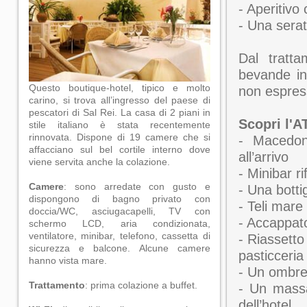
- Aperitivo
- Una serat
Dal tratta
bevande in 
Questo boutique-hotel, tipico e molto
non espres
carino, si trova all’ingresso del paese di
pescatori di Sal Rei. La casa di 2 piani in
Scopri l'
stile italiano è stata recentemente
rinnovata. Dispone di 19 camere che si
- Macedon
affacciano sul bel cortile interno dove
all’arrivo
viene servita anche la colazione.
- Minibar ri
Camere
: sono arredate con gusto e
- Una botti
dispongono di bagno privato con
- Teli mare
doccia/WC, asciugacapelli, TV con
- Accappat
schermo LCD, aria condizionata,
ventilatore, minibar, telefono, cassetta di
- Riassett
sicurezza e balcone. Alcune camere
pasticceria
hanno vista mare.
- Un ombrel
Trattamento
: prima colazione a buffet.
- Un massa
dell’hotel