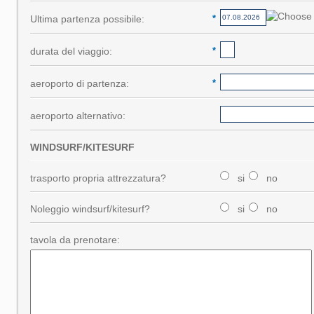
Ultima partenza possibile:
*
durata del viaggio:
*
aeroporto di partenza:
*
aeroporto alternativo:
WINDSURF/KITESURF
trasporto propria attrezzatura?
si
no
Noleggio windsurf/kitesurf?
si
no
tavola da prenotare: