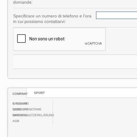
domande:
Specificare un numero di telefono e l'ora
in cui possiamo contattarvi:
SPORT
COMPANY
CHI-SIAMO
KITESURF
COME PRENOTARE
WINDSURF
DATENSCHUTZERKLÄRUNG
WINGFOIL
AGB