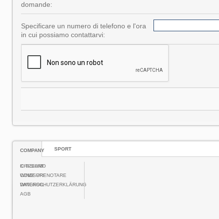
domande:
Specificare un numero di telefono e l'ora
in cui possiamo contattarvi:
SPORT
COMPANY
CHI-SIAMO
KITESURF
COME PRENOTARE
WINDSURF
DATENSCHUTZERKLÄRUNG
WINGFOIL
AGB