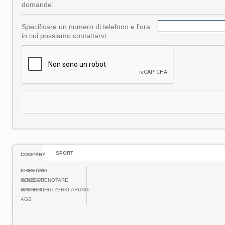
domande:
Specificare un numero di telefono e l'ora
in cui possiamo contattarvi:
SPORT
COMPANY
CHI-SIAMO
KITESURF
COME PRENOTARE
WINDSURF
DATENSCHUTZERKLÄRUNG
WINGFOIL
AGB