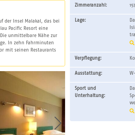
Zimmeranzahl:
15
Lage:
Da
f der Insel Malakal, das bei
Is
au Pacific Resort eine
tr
. Die unmittelbare Nähe zur
ege. In zehn Fahrminuten
r mit seinen Restaurants
Verpflegung:
Ko
Ausstattung:
W-
Sport und
Da
Unterhaltung:
Sp
we