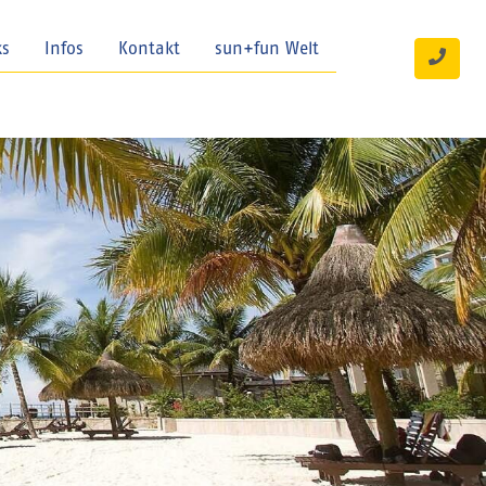
ks
Infos
Kontakt
sun+fun Welt