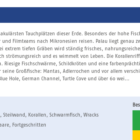
takulärsten Tauchplätzen dieser Erde. Besonders der hohe Fis
 und Filmteams nach Mikronesien reisen. Palau liegt genau zw
i extrem tiefen Gräben wird ständig frisches, nahrungsreiche
ch strömungsreich und es wimmelt von Leben. Die Korallenriff
Riesige Fischschwärme, Schildkröten und eine farbenprächtig
ür seine Großfische: Mantas, Adlerrochen und vor allem versc
Blue Hole, German Channel, Turtle Cove und über 60 wei...
Bes
, Steilwand, Korallen, Schwarmfisch, Wracks
Paare, Fortgeschritten