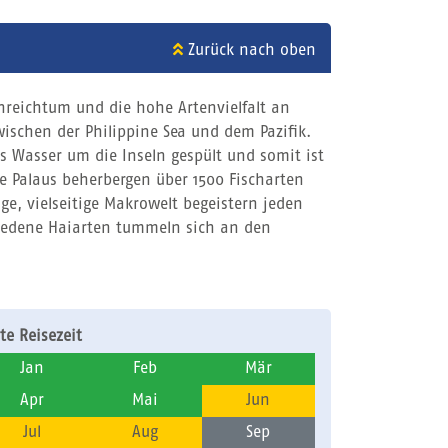
Zurück nach oben
chreichtum und die hohe Artenvielfalt an
ischen der Philippine Sea und dem Pazifik.
s Wasser um die Inseln gespült und somit ist
e Palaus beherbergen über 1500 Fischarten
e, vielseitige Makrowelt begeistern jeden
hiedene Haiarten tummeln sich an den
te Reisezeit
Jan
Feb
Mär
Apr
Mai
Jun
Jul
Aug
Sep