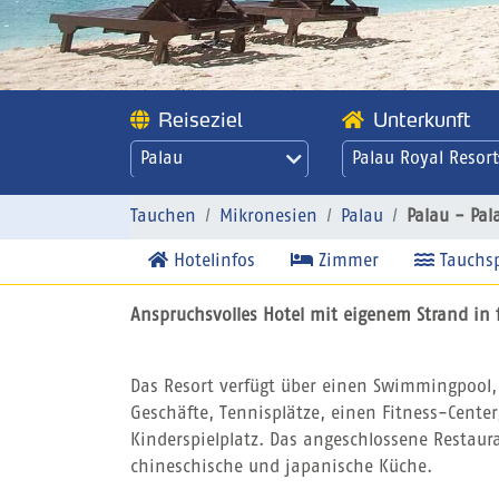
Reiseziel
Unterkunft
Palau
Palau Royal Resort
Palau - Palau Roya
Resort
Tauchen
Mikronesien
Palau
Palau - Pal
Hotelinfos
Zimmer
Tauchs
Anspruchsvolles Hotel mit eigenem Strand in
Das Resort verfügt über einen Swimmingpool, 
Geschäfte, Tennisplätze, einen Fitness-Cente
Kinderspielplatz. Das angeschlossene Restaura
chineschische und japanische Küche.