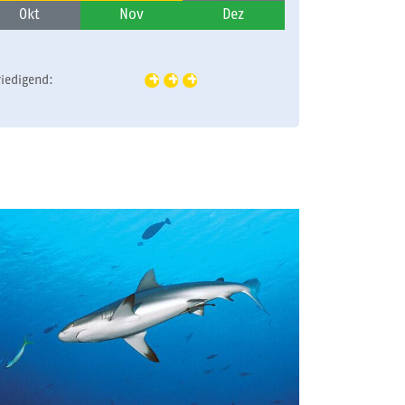
Okt
Nov
Dez
riedigend: