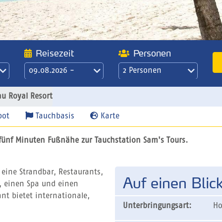
Reisezeit
Personen
09.08.2026 -
2 Personen
l
16.08.2026
21 Übernachtungen
au Royal Resort
/ 3 Wochen
pot
Tauchbasis
Karte
 fünf Minuten Fußnähe zur Tauchstation Sam's Tours.
eine Strandbar, Restaurants,
Auf einen Blic
r, einen Spa und einen
nt bietet internationale,
Unterbringungsart:
Ho