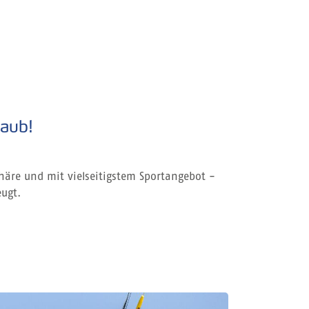
laub!
phäre und mit vielseitigstem Sportangebot -
eugt.