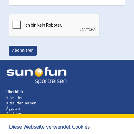
Überblick
Kitesurfen
Kitesurfen lernen
Ägypten
Brasilien
Griechenland
Kapverden
Diese Webseite verwendet Cookies
Marokko