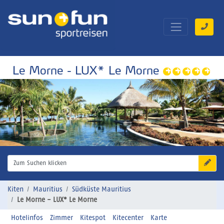
Le Morne - LUX* Le Morne
Zum Suchen klicken
Kiten
Mauritius
Südküste Mauritius
Le Morne - LUX* Le Morne
Hotelinfos
Zimmer
Kitespot
Kitecenter
Karte