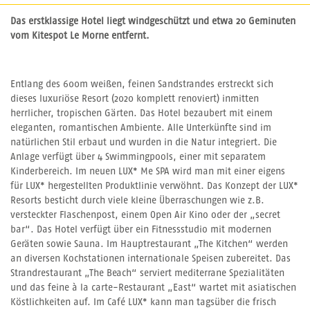
Das erstklassige Hotel liegt windgeschützt und etwa 20 Geminuten
vom Kitespot Le Morne entfernt.
Entlang des 600m weißen, feinen Sandstrandes erstreckt sich
dieses luxuriöse Resort (2020 komplett renoviert) inmitten
herrlicher, tropischen Gärten. Das Hotel bezaubert mit einem
eleganten, romantischen Ambiente. Alle Unterkünfte sind im
natürlichen Stil erbaut und wurden in die Natur integriert. Die
Anlage verfügt über 4 Swimmingpools, einer mit separatem
Kinderbereich. Im neuen LUX* Me SPA wird man mit einer eigens
für LUX* hergestellten Produktlinie verwöhnt. Das Konzept der LUX*
Resorts besticht durch viele kleine Überraschungen wie z.B.
versteckter Flaschenpost, einem Open Air Kino oder der „secret
bar“. Das Hotel verfügt über ein Fitnessstudio mit modernen
Geräten sowie Sauna. Im Hauptrestaurant „The Kitchen“ werden
an diversen Kochstationen internationale Speisen zubereitet. Das
Strandrestaurant „The Beach“ serviert mediterrane Spezialitäten
und das feine à la carte-Restaurant „East“ wartet mit asiatischen
Köstlichkeiten auf. Im Café LUX* kann man tagsüber die frisch