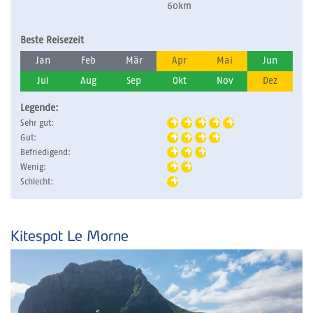
60km
Beste Reisezeit
Jan
Feb
Mär
Apr
Mai
Jun
Jul
Aug
Sep
Okt
Nov
Dez
Legende:
Sehr gut:
Gut:
Befriedigend:
Wenig:
Schlecht:
Kitespot Le Morne