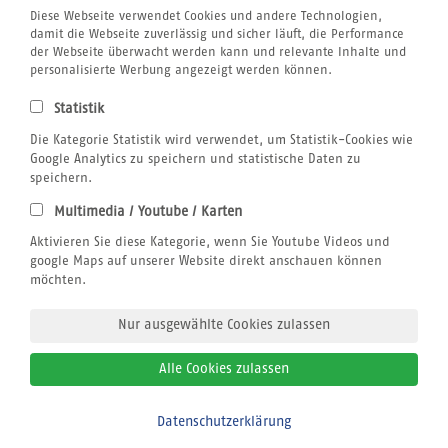
Unternehmen
Diese Webseite verwendet Cookies und andere Technologien,
Rund um´s Buchen
damit die Webseite zuverlässig und sicher läuft, die Performance
Reiseversicherung
der Webseite überwacht werden kann und relevante Inhalte und
Gutschein
personalisierte Werbung angezeigt werden können.
Klimabewusst Reisen
Centrum für Reisemedizin
Statistik
Tauchurlaub
Windsurfen
Die Kategorie Statistik wird verwendet, um Statistik-Cookies wie
Wingfoilen
Google Analytics zu speichern und statistische Daten zu
Bildnachweis
speichern.
Jobs
Multimedia / Youtube / Karten
Airline Blacklist
Rechtliches
Aktivieren Sie diese Kategorie, wenn Sie Youtube Videos und
AGB
google Maps auf unserer Website direkt anschauen können
Datenschutz
möchten.
Impressum
Nur ausgewählte Cookies zulassen
Alle Cookies zulassen
© 2026
sun+fun sportreisen
Datenschutzerklärung
Bitte zurückrufen
Alle Rechte vorbehalten